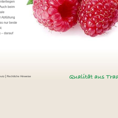
unterliegen
 Auch beim
male
 Abfüllung
ss nur beste
t.
g – darauf
|
hutz
Rechtliche Hinweise