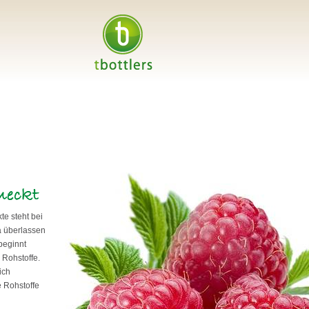
te steht bei
Da überlassen
 beginnt
 Rohstoffe.
ich
te Rohstoffe